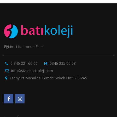
Eğitimci Kadronun Eseri
0 346 221 66 66
0346 235 05 58
info@sivasbatikoleji.com
Esenyurt Mahallesi Güzide Sokak No:1 / SİVAS