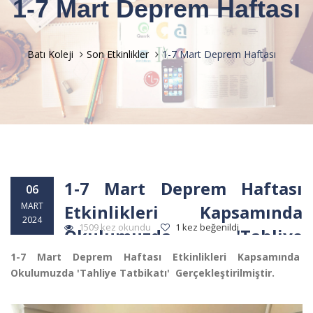
1-7 Mart Deprem Haftası
Batı Koleji
Son Etkinlikler
1-7 Mart Deprem Haftası
1-7 Mart Deprem Haftası
06
MART
Etkinlikleri Kapsamında
2024
1509 kez okundu
1 kez beğenildi
Okulumuzda 'Tahliye
Tatbikatı'
1-7 Mart Deprem Haftası Etkinlikleri Kapsamında
Okulumuzda 'Tahliye Tatbikatı' Gerçekleştirilmiştir.