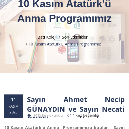
10 Kasım Atatürk'ü
Anma Programımız
Batı Koleji
Son Etkinlikler
10 Kasım Atatürk'ü Anma Programımız
Sayın Ahmet Necip
11
KASIM
GÜNAYDIN ve Sayın Necati
2023
1415 kez okundu
1 kez beğenildi
ÖNCEL Hocalarımıza
Teşekkür Ederiz.
10 Kasım Atatürk'ü Anma Programımıza katılan Sayın