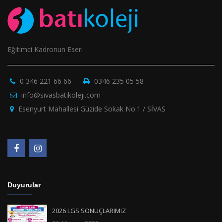
Eğitimci Kadronun Eseri
0 346 221 66 66
0346 235 05 58
info@sivasbatikoleji.com
Esenyurt Mahallesi Güzide Sokak No:1 / SİVAS
Duyurular
2026 LGS SONUÇLARIMIZ