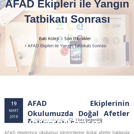
AFAD Ekipleri ile Yangın
Tatbikatı Sonrası
Batı Koleji
Son Etkinlikler
AFAD Ekipleri ile Yangın Tatbikatı Sonrası
AFAD Ekiplerinin
19
MART
Okulumuzda Doğal Afetler
2018
2982 kez okundu
1 kez beğenildi
Hakkındaki Semineri
AFAD ekiplerince okulumuz öğrencilerine doğal afetler hakkında