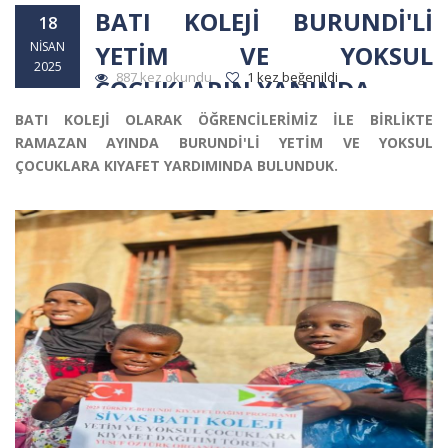
BATI KOLEJİ BURUNDİ'Lİ
18
NISAN
YETİM VE YOKSUL
2025
887 kez okundu
1 kez beğenildi
ÇOCUKLARIN YANINDA
BATI KOLEJİ OLARAK ÖĞRENCİLERİMİZ İLE BİRLİKTE
RAMAZAN AYINDA BURUNDİ'Lİ YETİM VE YOKSUL
ÇOCUKLARA KIYAFET YARDIMINDA BULUNDUK.