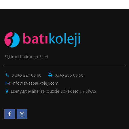
Eğitimci Kadronun Eseri
0 346 221 66 66
0346 235 05 58
info@sivasbatikoleji.com
Esenyurt Mahallesi Güzide Sokak No:1 / SİVAS