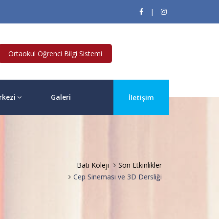
|
Ortaokul Öğrenci Bilgi Sistemi
rkezi
Galeri
İletişim
Batı Koleji
Son Etkinlikler
Cep Sineması ve 3D Dersliği