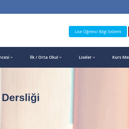
Lise Öğrenci Bilgi Sistemi
ncesi
İlk / Orta Okul
Liseler
Kurs Me
Dersliği