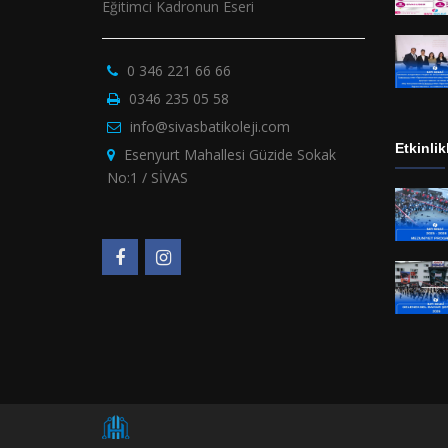
Eğitimci Kadronun Eseri
0 346 221 66 66
0346 235 05 58
info@sivasbatikoleji.com
Etkinlik
Esenyurt Mahallesi Güzide Sokak
No:1 / SİVAS