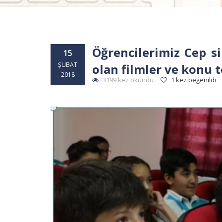
Öğrencilerimiz Cep s
15
ŞUBAT
olan filmler ve konu t
2018
3199 kez okundu
1 kez beğenildi