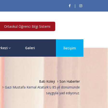
|
Ortaokul Öğrenci Bilgi Sistemi
rkezi
Galeri
İletişim
Batı Koleji
Son Haberler
Gazi Mustafa Kemal Atatürk'ü 85.yıl dönümünde
saygıyla yad ediyoruz.