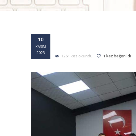
10
KASIM
2023
1261 kez okundu
1 kez beğenildi