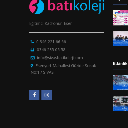
Eğitimci Kadronun Eseri
0 346 221 66 66
0346 235 05 58
info@sivasbatikoleji.com
Etkinlik
Esenyurt Mahallesi Güzide Sokak
No:1 / SİVAS