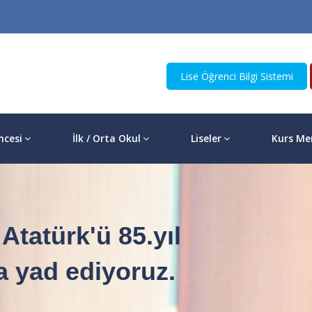
Lise Öğrenci Bilgi Sistemi
ncesi
İlk / Orta Okul
Liseler
Kurs Me
Atatürk'ü 85.yıl
 yad ediyoruz.