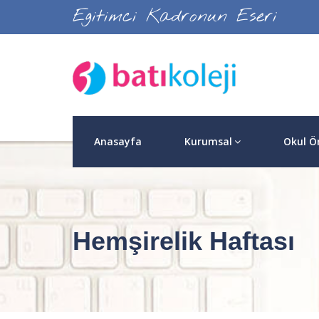
Egitimci Kadronun Eseri
Anasayfa
Kurumsal
Okul Ö
Hemşirelik Haftası