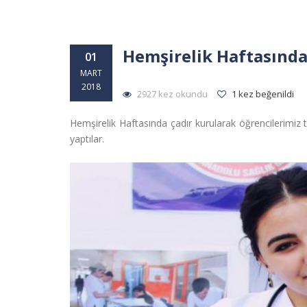
Hemşirelik Haftasında
01
MART
2018
2927 kez okundu
1 kez beğenildi
Hemşirelik Haftasında çadır kurularak öğrencilerimiz 
yaptılar.