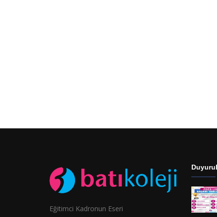
Duyurul
Eğitimci Kadronun Eseri