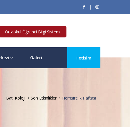
|
Ortaokul Öğrenci Bilgi Sistemi
rkezi
Galeri
İletişim
Batı Koleji
Son Etkinlikler
Hemşirelik Haftası