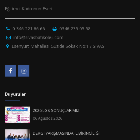
Eğitimci Kadronun Eseri
0 346 221 66 66
0346 235 05 58
info@sivasbatikoleji.com
Esenyurt Mahallesi Güzide Sokak No:1 / SİVAS
Duyurular
2026 LGS SONUÇLARIMIZ
06 Ağustos 2026
DERGİ YARIŞMASINDA İL BİRİNCİLİĞİ