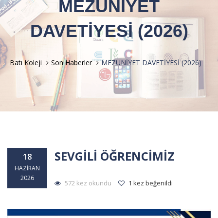
MEZUNİYET
DAVETİYESİ (2026)
Batı Koleji
Son Haberler
MEZUNİYET DAVETİYESİ (2026)
SEVGİLİ ÖĞRENCİMİZ
18
HAZIRAN
2026
572 kez okundu
1 kez beğenildi