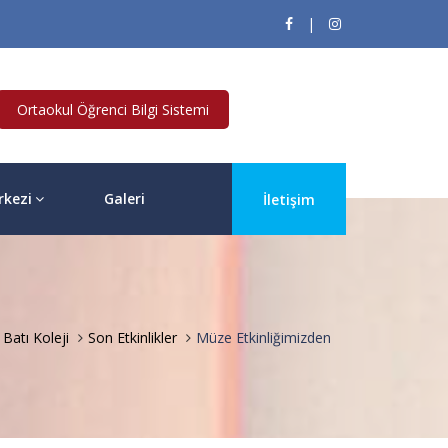
|
Ortaokul Öğrenci Bilgi Sistemi
rkezi
Galeri
İletişim
Batı Koleji
Son Etkinlikler
Müze Etkinliğimizden