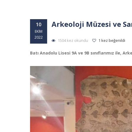
Arkeoloji Müzesi ve S
10
EKIM
2022
1504 kez okundu
1 kez beğenildi
Batı Anadolu Lisesi 9A ve 9B sınıflarımız ile, A