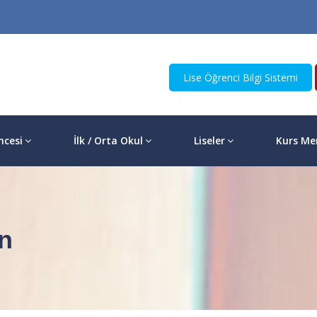
Lise Öğrenci Bilgi Sistemi
ncesi
İlk / Orta Okul
Liseler
Kurs Me
n