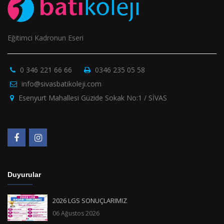
Eğitimci Kadronun Eseri
0 346 221 66 66
0346 235 05 58
info@sivasbatikoleji.com
Esenyurt Mahallesi Güzide Sokak No:1 / SİVAS
Duyurular
2026 LGS SONUÇLARIMIZ
06 Ağustos 2026