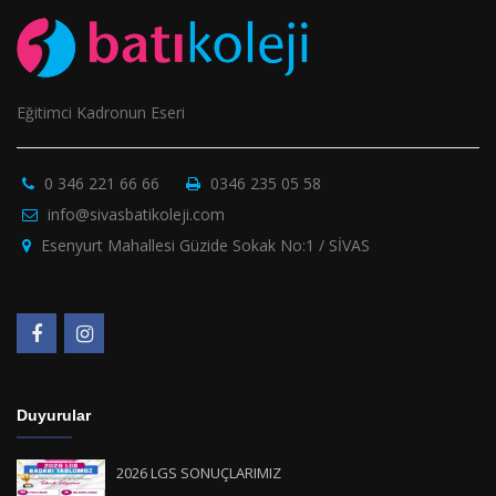
Eğitimci Kadronun Eseri
0 346 221 66 66
0346 235 05 58
info@sivasbatikoleji.com
Esenyurt Mahallesi Güzide Sokak No:1 / SİVAS
Duyurular
2026 LGS SONUÇLARIMIZ