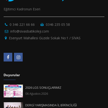
Eğitimci Kadronun Eseri
0 346 221 66 66
0346 235 05 58
info@sivasbatikoleji.com
Esenyurt Mahallesi Güzide Sokak No:1 / SİVAS
Duyurular
2026 LGS SONUÇLARIMIZ
06 Ağustos 2026
DERGİ YARIŞMASINDA İL BİRİNCİLİĞİ