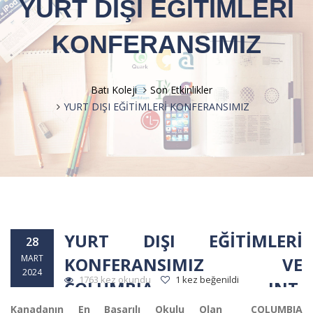
YURT DIŞI EĞİTİMLERİ
KONFERANSIMIZ
Batı Koleji
Son Etkinlikler
YURT DIŞI EĞİTİMLERİ KONFERANSIMIZ
YURT DIŞI EĞİTİMLERİ
28
MART
KONFERANSIMIZ VE
2024
1763 kez okundu
1 kez beğenildi
COLUMBIA INT.
ÜNİVERSİTESİ TANITIMI
Kanadanın En Başarılı Okulu Olan COLUMBIA