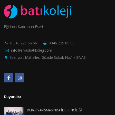
Eğitimci Kadronun Eseri
0 346 221 66 66
0346 235 05 58
info@sivasbatikoleji.com
Esenyurt Mahallesi Güzide Sokak No:1 / SİVAS
Duyurular
DERGİ YARIŞMASINDA İL BİRİNCİLİĞİ