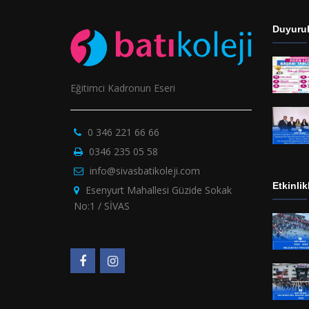
Duyurul
Eğitimci Kadronun Eseri
0 346 221 66 66
0346 235 05 58
info@sivasbatikoleji.com
Etkinlik
Esenyurt Mahallesi Güzide Sokak
No:1 / SİVAS