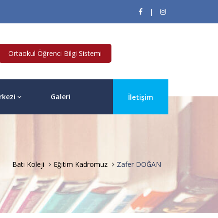
|
Ortaokul Öğrenci Bilgi Sistemi
rkezi
Galeri
İletişim
Batı Koleji
Eğitim Kadromuz
Zafer DOĞAN