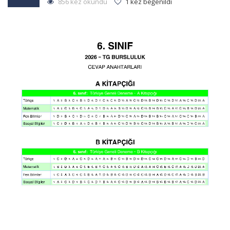
856 kez okundu
1 kez beğenildi