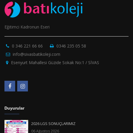
Eğitimci Kadronun Eseri
0 346 221 66 66
0346 235 05 58
info@sivasbatikoleji.com
Esenyurt Mahallesi Güzide Sokak No:1 / SİVAS
Duyurular
2026 LGS SONUÇLARIMIZ
06 Ağustos 2026