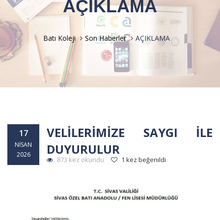
AÇIKLAMA
Batı Koleji
Son Haberler
AÇIKLAMA
VELİLERİMİZE SAYGI İLE
17
NISAN
DUYURULUR
2026
873 kez okundu
1 kez beğenildi