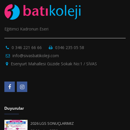
Eğitimci Kadronun Eseri
0 346 221 66 66
0346 235 05 58
info@sivasbatikoleji.com
Esenyurt Mahallesi Güzide Sokak No:1 / SİVAS
Duyurular
2026 LGS SONUÇLARIMIZ