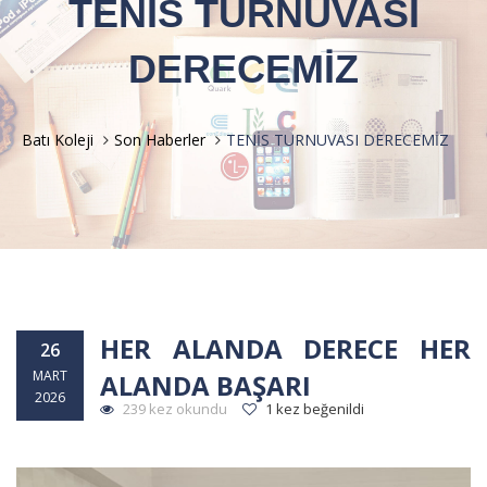
TENİS TURNUVASI
DERECEMİZ
Batı Koleji
Son Haberler
TENİS TURNUVASI DERECEMİZ
HER ALANDA DERECE HER
26
MART
ALANDA BAŞARI
2026
239 kez okundu
1 kez beğenildi