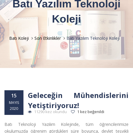
Batı Yazılım Teknoloji
Koleji
Batı Koleji
Son Etkinlikler
Batı Yazılım Teknoloji Koleji
Geleceğin Mühendislerini
15
MAYIS
Yetiştiriyoruz!
2020
11290 kez okundu
1 kez beğenildi
Batı Teknoloji Yazılım Kolejinde, tüm öğrencilerimize
okulumuzda öğrenim gördükleri süre boyunca, devlet teşvikli