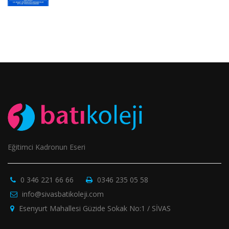
Eğitimci Kadronun Eseri
0 346 221 66 66
0346 235 05 58
info@sivasbatikoleji.com
Esenyurt Mahallesi Güzide Sokak No:1 / SİVAS