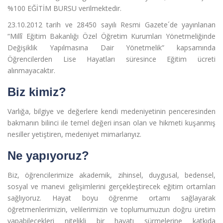
%100 EĞİTİM BURSU verilmektedir.
23.10.2012 tarih ve 28450 sayılı Resmi Gazete´de yayınlanan
“Millî Eğitim Bakanlığı Özel Öğretim Kurumları Yönetmeliğinde
Değişiklik Yapılmasına Dair Yönetmelik” kapsamında
Öğrencilerden Lise Hayatları süresince Eğitim ücreti
alınmayacaktır.
Biz kimiz?
Varlığa, bilgiye ve değerlere kendi medeniyetinin penceresinden
bakmanın bilinci ile temel değeri insan olan ve hikmeti kuşanmış
nesiller yetiştiren, medeniyet mimarlarıyız.
Ne yapıyoruz?
Biz, öğrencilerimize akademik, zihinsel, duygusal, bedensel,
sosyal ve manevi gelişimlerini gerçekleştirecek eğitim ortamları
sağlıyoruz. Hayat boyu öğrenme ortamı sağlayarak
öğretmenlerimizin, velilerimizin ve toplumumuzun doğru üretim
yapabilecekleri nitelikli bir hayatı sürmelerine katkıda