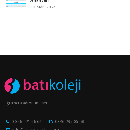
Anahtarı
30 Mart 2026
Eğitimci Kadronun Eseri
0 346 221 66 66
0346 235 05 58
info@sivasbatikoleji.com