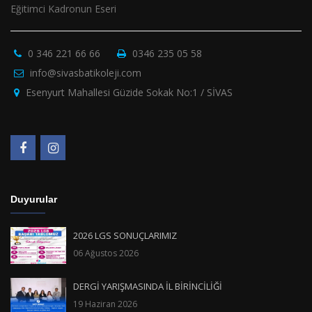
Eğitimci Kadronun Eseri
0 346 221 66 66
0346 235 05 58
info@sivasbatikoleji.com
Esenyurt Mahallesi Güzide Sokak No:1 / SİVAS
Duyurular
2026 LGS SONUÇLARIMIZ
06 Ağustos 2026
DERGİ YARIŞMASINDA İL BİRİNCİLİĞİ
19 Haziran 2026