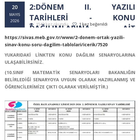
2:DÖNEM II. YAZILI
20
MAYIS
TARİHLERİ - KONU
2026
1543 kez okundu
1 kez beğenildi
DAĞILIMLARINA AİT
SENARYOLAR
https://sivas.meb.gov.tr/www/2-donem-ortak-yazili-
sinav-konu-soru-dagilim-tablolari/icerik/7520
YUKARIDAKİ LİNKTEN KONU DAĞILIM SENARYOLARINA
ULAŞABİLİRSİNİZ.
(10.SINIF MATEMATİK SENARYOLARI BAKANLIĞIN
BELİRLEDİĞİ SENARYOYA UYGUN OLARAK HAZIRLANMIŞ VE
ÖĞRENCİLERİMİZE ÇIKTI OLARAK VERİLMİŞTİR.)