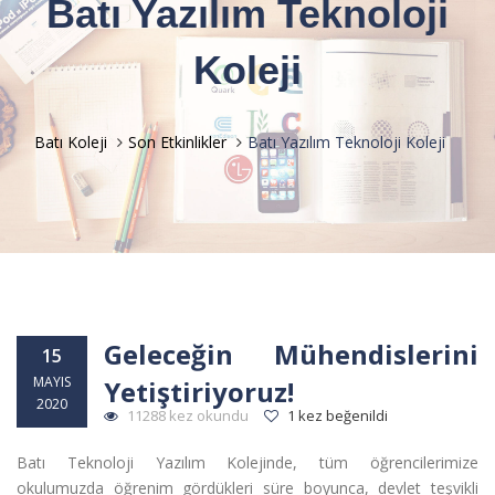
Batı Yazılım Teknoloji
Koleji
Batı Koleji
Son Etkinlikler
Batı Yazılım Teknoloji Koleji
Geleceğin Mühendislerini
15
MAYIS
Yetiştiriyoruz!
2020
11288 kez okundu
1 kez beğenildi
Batı Teknoloji Yazılım Kolejinde, tüm öğrencilerimize
okulumuzda öğrenim gördükleri süre boyunca, devlet teşvikli