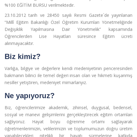
%100 EĞİTİM BURSU verilmektedir.
23.10.2012 tarih ve 28450 sayılı Resmi Gazete´de yayınlanan
“Millî Eğitim Bakanlığı Özel Öğretim Kurumları Yönetmeliğinde
Değişiklik Yapılmasına Dair Yönetmelik” kapsamında
Öğrencilerden Lise Hayatları süresince Eğitim ücreti
alınmayacaktır.
Biz kimiz?
Varlığa, bilgiye ve değerlere kendi medeniyetinin penceresinden
bakmanın bilinci ile temel değeri insan olan ve hikmeti kuşanmış
nesiller yetiştiren, medeniyet mimarlarıyız.
Ne yapıyoruz?
Biz, öğrencilerimize akademik, zihinsel, duygusal, bedensel,
sosyal ve manevi gelişimlerini gerçekleştirecek eğitim ortamları
sağlıyoruz. Hayat boyu öğrenme ortamı sağlayarak
öğretmenlerimizin, velilerimizin ve toplumumuzun doğru üretim
yapabilecekleri nitelikli bir hayatı sürmelerine katkıda