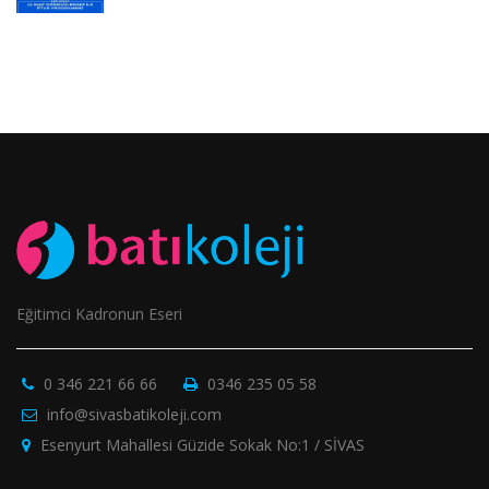
Eğitimci Kadronun Eseri
0 346 221 66 66
0346 235 05 58
info@sivasbatikoleji.com
Esenyurt Mahallesi Güzide Sokak No:1 / SİVAS